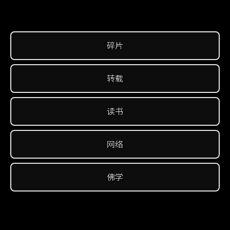
碎片
转载
读书
网络
佛学